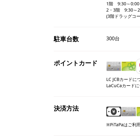
1階　9:30～0:00

2・3階　9:30～21
(3階ドラッグコーナ
駐車台数
300台
ポイントカード
LC JCBカード
LaCuCaカード
決済方法
※PiTaPaはご