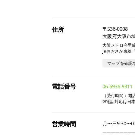
住所
〒
536-0008
大阪府大阪市城東
大阪メトロ今里筋
JRおおさか東線
マップを確認
電話番号
06-6936-9311
（受付時間：開店～
※電話対応は日
営業時間
月〜日
9:30〜0
――――――――