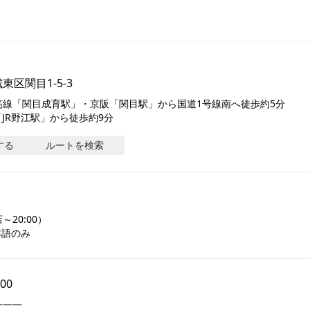
区関目1-5-3
線「関目成育駅」・京阪「関目駅」から国道1号線南へ徒歩約5分

「JR野江駅」から徒歩約9分
する
ルートを検索
20:00）

本語のみ
:00
――
