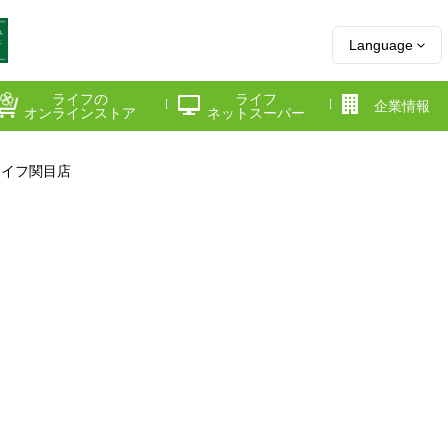
Language
ライフの
ライフ
企業情報
オンラインストア
ネットスーパー
ライフ関目店
県
神奈川県
千葉県
府
京都府
兵庫県