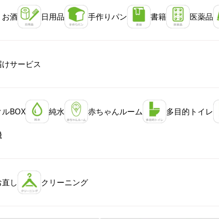
・お酒
日用品
手作りパン
書籍
医薬品
届けサービス
ルBOX
純水
赤ちゃんルーム
多目的トイレ
機
お直し
クリーニング