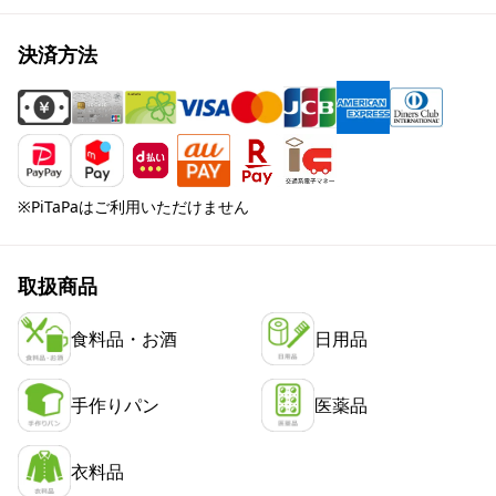
決済方法
※PiTaPaはご利用いただけません
取扱商品
食料品・お酒
日用品
手作りパン
医薬品
衣料品