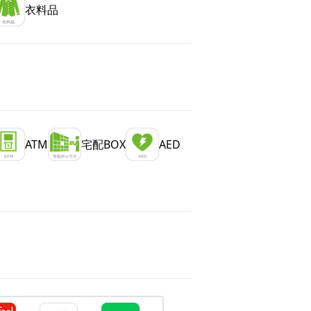
衣料品
ATM
宅配BOX
AED