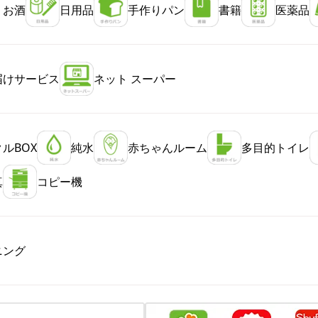
・お酒
日用品
手作りパン
書籍
医薬品
届けサービス
ネット スーパー
ルBOX
純水
赤ちゃんルーム
多目的トイレ
真
コピー機
ニング