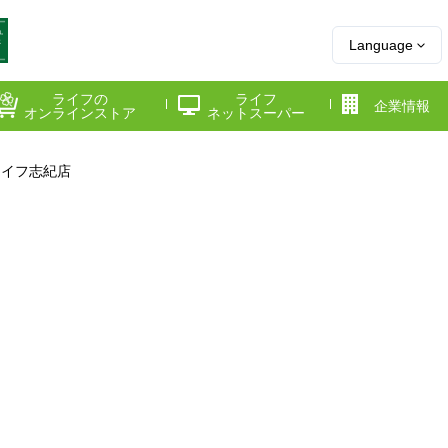
Language
ライフの
ライフ
企業情報
オンラインストア
ネットスーパー
ライフ志紀店
県
神奈川県
千葉県
府
京都府
兵庫県