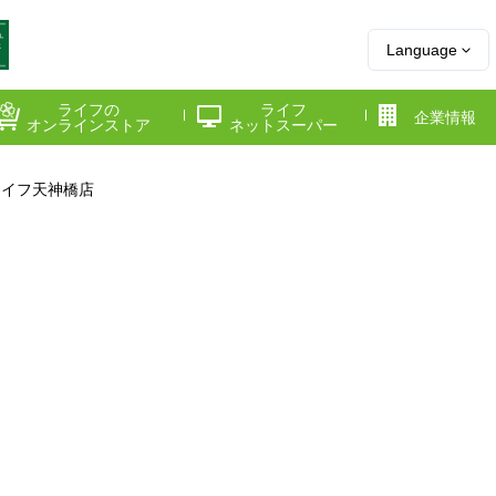
Language
ライフの
ライフ
企業情報
オンラインストア
ネットスーパー
ライフ天神橋店
県
神奈川県
千葉県
府
京都府
兵庫県