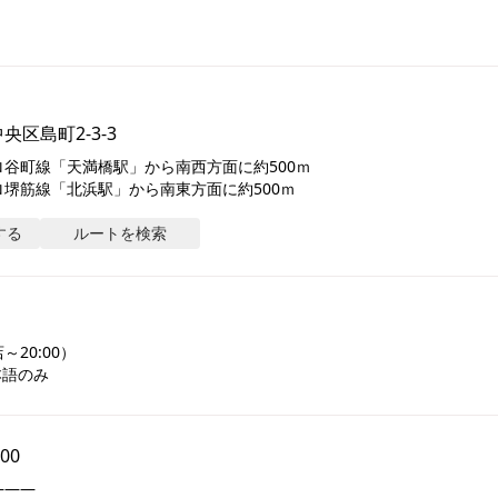
区島町2-3-3
谷町線「天満橋駅」から南西方面に約500ｍ

堺筋線「北浜駅」から南東方面に約500ｍ
する
ルートを検索
20:00）

本語のみ
:00
――
