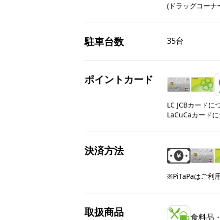
(ドラッグコーナー　
駐車台数
35台
ポイントカード
LC JCBカード
LaCuCaカード
決済方法
※PiTaPaはご
取扱商品
食料品