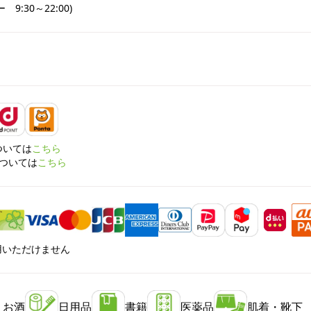
9:30～22:00)
については
こちら
については
こちら
利用いただけません
・お酒
日用品
書籍
医薬品
肌着・靴下