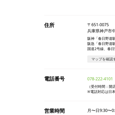
住所
〒
651-0075
兵庫県神戸市中央
阪神「春日野道駅
阪急「春日野道駅
国道2号線、春
マップを確認
電話番号
078-222-4101
（受付時間：開店～
※電話対応は日
営業時間
月〜日
9:30〜0