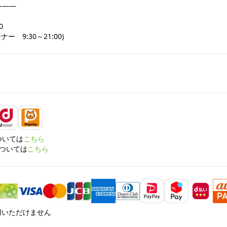
――



ー　9:30～21:00)
については
こちら
については
こちら
利用いただけません