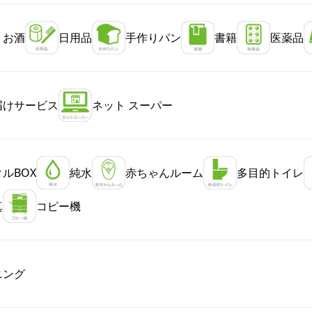
・お酒
日用品
手作りパン
書籍
医薬品
届けサービス
ネット スーパー
ルBOX
純水
赤ちゃんルーム
多目的トイレ
真
コピー機
ニング