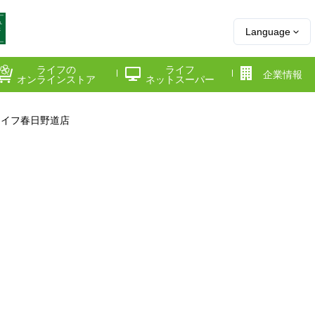
Language
ライフの
ライフ
企業情報
オンラインストア
ネットスーパー
ライフ春日野道店
県
神奈川県
千葉県
府
京都府
兵庫県