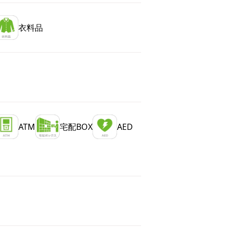
衣料品
ATM
宅配BOX
AED