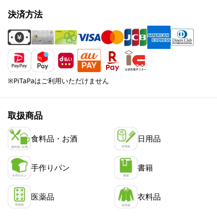
決済方法
※PiTaPaはご利用いただけません
取扱商品
食料品・お酒
日用品
手作りパン
書籍
医薬品
衣料品