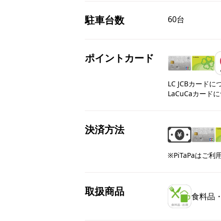
駐車台数
60台
ポイントカード
LC JCBカード
LaCuCaカード
決済方法
※PiTaPaはご
取扱商品
食料品