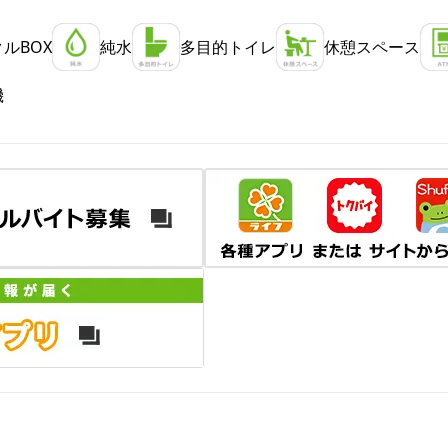
ルBOX
純水
多目的トイレ
休憩スペース
機