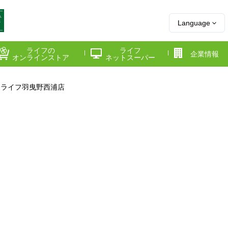
Language
ライフの
ライフ
企業情報
オンラインストア
ネットスーパー
ライフ羽曳野西浦店
県
神奈川県
千葉県
府
京都府
兵庫県