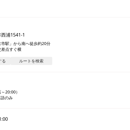
浦1541-1
市駅」から南へ徒歩約20分

交差点すぐ横
する
ルートを検索
20:00）

本語のみ
1:00