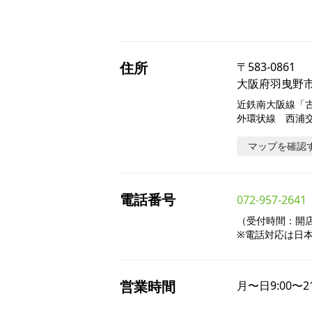
住所
〒
583-0861
大阪府羽曳野市西
近鉄南大阪線「古
外環状線　西浦
マップを確認
電話番号
072-957-2641
（受付時間：開店～
※電話対応は日
営業時間
月〜日
9:00〜2