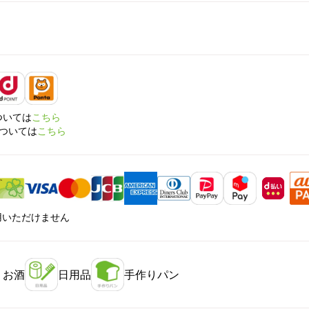
については
こちら
については
こちら
利用いただけません
・お酒
日用品
手作りパン