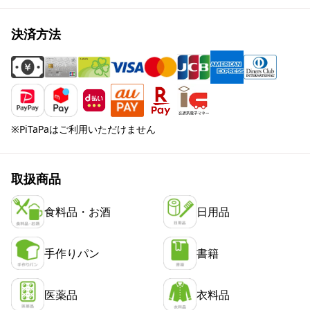
決済方法
※PiTaPaはご利用いただけません
取扱商品
食料品・お酒
日用品
手作りパン
書籍
医薬品
衣料品