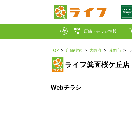
店舗・チラシ情報
TOP
店舗検索
大阪府
箕面市
首都圏店舗一覧
ライフ箕面桜ケ丘店
東京都
埼玉
近畿圏店舗一覧
大阪市
大阪
Webチラシ