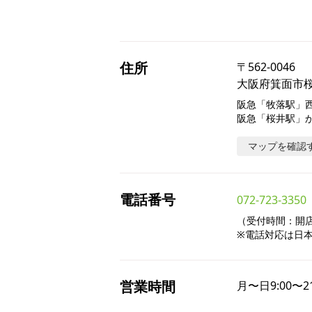
住所
〒
562-0046
大阪府箕面市桜ケ
阪急「牧落駅」西
阪急「桜井駅」か
マップを確認
電話番号
072-723-3350
（受付時間：開店～
※電話対応は日
営業時間
月〜日
9:00〜2