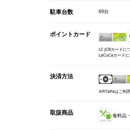
駐車台数
69台
ポイントカード
LC JCBカード
LaCuCaカード
決済方法
※PiTaPaはご
取扱商品
食料品