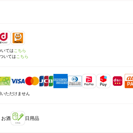
については
こちら
については
こちら
利用いただけません
・お酒
日用品