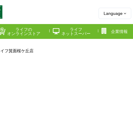
Language
ライフの
ライフ
企業情報
オンラインストア
ネットスーパー
ライフ箕面桜ケ丘店
県
神奈川県
千葉県
府
京都府
兵庫県