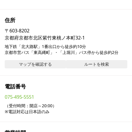
採用情報
住所
お問い合わせ
〒
603-8202
京都府京都市北区紫竹東桃ノ本町32-1
Contact us in English
地下鉄「北大路駅」1番出口から徒歩約10分

京都市営バス「東高縄町」・「上堀川」バス停から徒歩約2分
マップを確認する
ルートを検索
電話番号
075-495-5551
（受付時間：開店～20:00）

※電話対応は日本語のみ