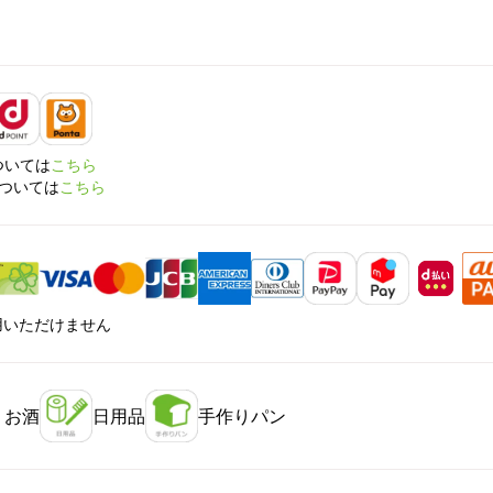
については
こちら
については
こちら
利用いただけません
・お酒
日用品
手作りパン