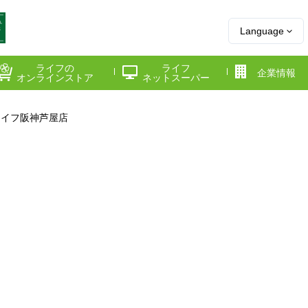
Language
ライフの
ライフ
企業情報
オンラインストア
ネットスーパー
ライフ阪神芦屋店
県
神奈川県
千葉県
府
京都府
兵庫県