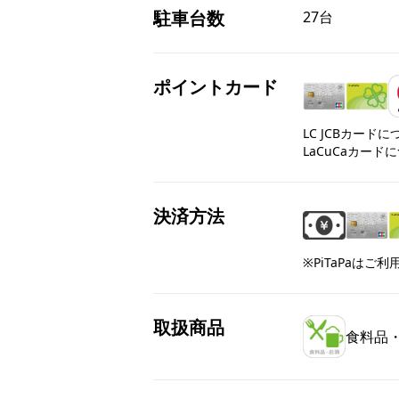
駐車台数
27台
ポイントカード
LC JCBカード
LaCuCaカード
決済方法
※PiTaPaはご
取扱商品
食料品