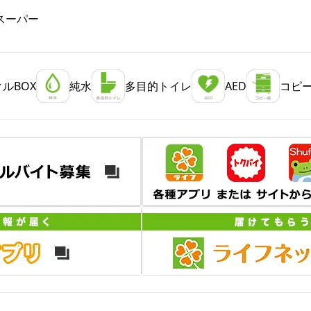
スーパー
ルBOX
純水
多目的トイレ
AED
コピ