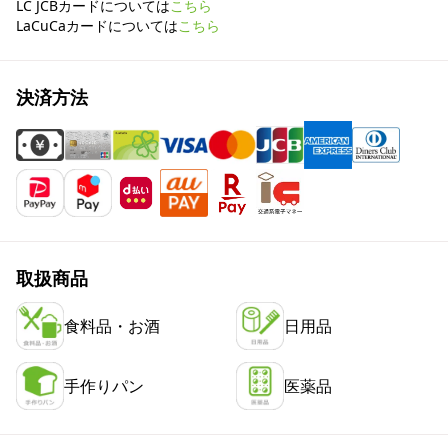
LC JCBカードについては
こちら
LaCuCaカードについては
こちら
決済方法
取扱商品
食料品・お酒
日用品
手作りパン
医薬品