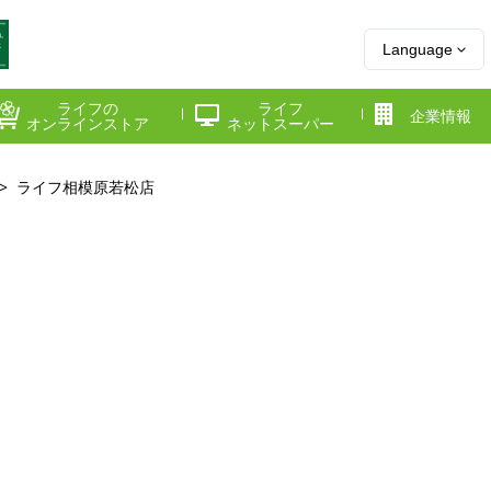
Language
ライフの
ライフ
企業情報
オンラインストア
ネットスーパー
ライフ相模原若松店
県
神奈川県
千葉県
府
京都府
兵庫県