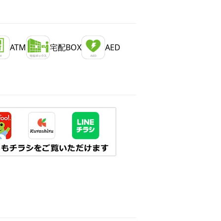
ATM
宅配BOX
AED