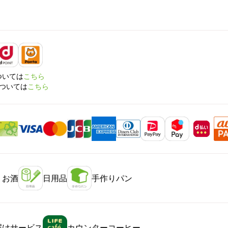
については
こちら
については
こちら
・お酒
日用品
手作りパン
届けサービス
カウンターコーヒー