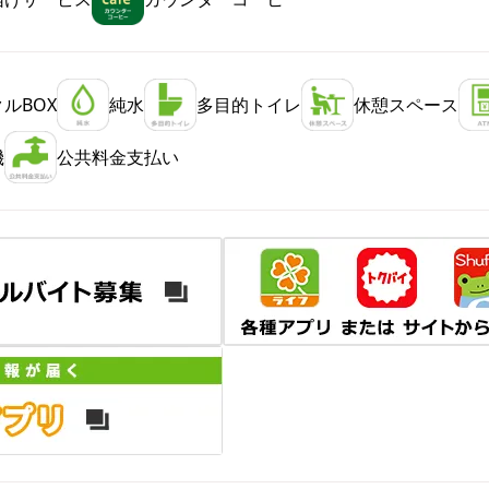
ルBOX
純水
多目的トイレ
休憩スペース
機
公共料金支払い