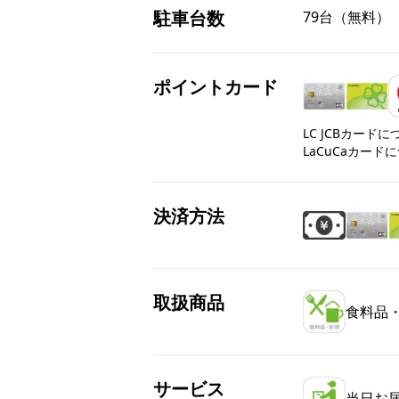
駐車台数
79台（無料）
ポイントカード
LC JCBカード
LaCuCaカード
決済方法
取扱商品
食料品
サービス
当日お