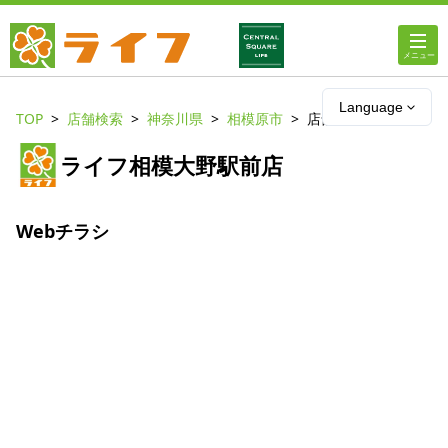
ホーム
Language
TOP
店舗検索
神奈川県
相模原市
店舗詳細
店舗・チラシ情報
ライフ相模大野駅前店
ライフの
オンラインストア
Webチラシ
ライフ
ネットスーパー
企業情報
IR情報