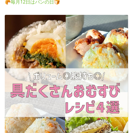
🥐毎月12日はパンの日🍞