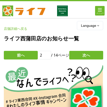
ホーム
Language
店舗詳細へ戻る
店舗・チラシ情報
ライフ西蒲田店のお知らせ一覧
ライフの
オンラインストア
前へ
/
14
ページ
次へ
ライフ
ネットスーパー
企業情報
IR情報